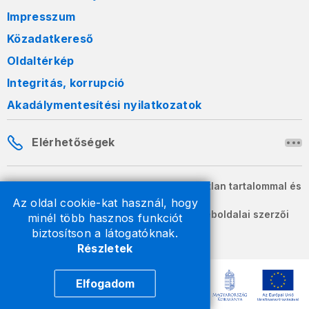
Impresszum
Közadatkereső
Oldaltérkép
Integritás, korrupció
Akadálymentesítési nyilatkozatok
Elérhetőségek
A honlapon szereplő információk változatlan tartalommal és
formában szabadon terjeszthetők.
Az oldal cookie-kat használ, hogy
2026 © A Nemzeti Adó- és Vámhivatal weboldalai szerzői
minél több hasznos funkciót
jogvédelem alatt állnak.
biztosítson a látogatóknak.
Részletek
Elfogadom