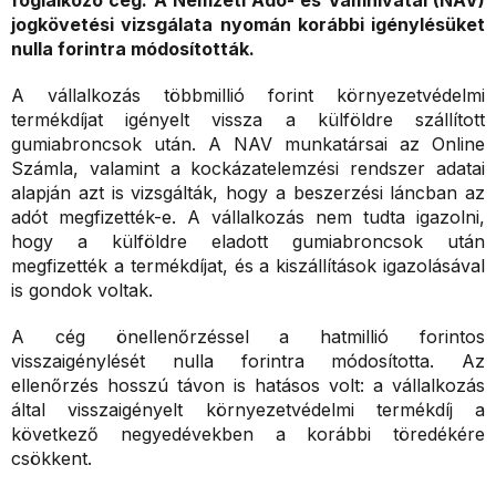
foglalkozó cég. A Nemzeti Adó- és Vámhivatal (NAV)
jogkövetési vizsgálata nyomán korábbi igénylésüket
nulla forintra módosították.
A vállalkozás többmillió forint környezetvédelmi
termékdíjat igényelt vissza a külföldre szállított
gumiabroncsok után. A NAV munkatársai az Online
Számla, valamint a kockázatelemzési rendszer adatai
alapján azt is vizsgálták, hogy a beszerzési láncban az
adót megfizették-e. A vállalkozás nem tudta igazolni,
hogy a külföldre eladott gumiabroncsok után
megfizették a termékdíjat, és a kiszállítások igazolásával
is gondok voltak.
A cég önellenőrzéssel a hatmillió forintos
visszaigénylését nulla forintra módosította. Az
ellenőrzés hosszú távon is hatásos volt: a vállalkozás
által visszaigényelt környezetvédelmi termékdíj a
következő negyedévekben a korábbi töredékére
csökkent.