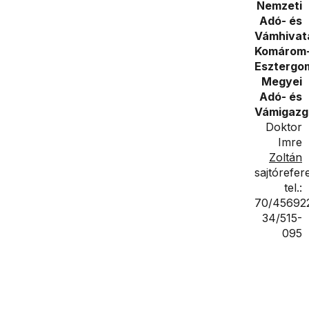
Nemzeti
Adó- és
Vámhivat
Komárom
Esztergo
Megyei
Adó- és
Vámigazg
Doktor
Imre
Zoltán
sajtórefer
tel.:
70/45692
34/515-
095