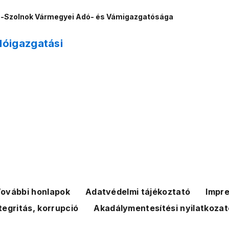
n-Szolnok Vármegyei Adó- és Vámigazgatósága
dóigazgatási
ovábbi honlapok
Adatvédelmi tájékoztató
Impr
tegritás, korrupció
Akadálymentesítési nyilatkozat