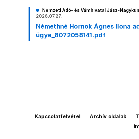
Nemzeti Adó- és Vámhivatal Jász-Nagyku
2026.07.27.
Némethné Hornok Ágnes Ilona a
ügye_8072058141.pdf
Kapcsolatfelvétel
Archív oldalak
T
In