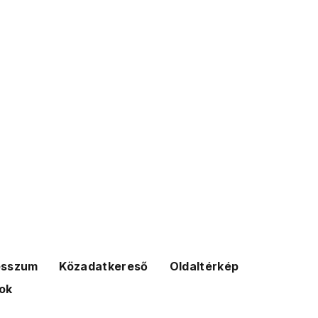
esszum
Közadatkereső
Oldaltérkép
ok