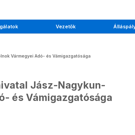
gálatok
Vezetők
Álláspál
olnok Vármegyei Adó- és Vámigazgatósága
ivatal Jász-Nagykun-
ó- és Vámigazgatósága