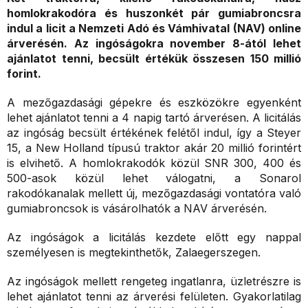
homlokrakodóra és huszonkét pár gumiabroncsra
indul a licit a Nemzeti Adó és Vámhivatal (NAV) online
árverésén. Az ingóságokra november 8-ától lehet
ajánlatot tenni, becsült értékük összesen 150 millió
forint.
A mezőgazdasági gépekre és eszközökre egyenként
lehet ajánlatot tenni a 4 napig tartó árverésen. A licitálás
az ingóság becsült értékének felétől indul, így a Steyer
15, a New Holland típusú traktor akár 20 millió forintért
is elvihető. A homlokrakodók közül SNR 300, 400 és
500-asok közül lehet válogatni, a Sonarol
rakodókanalak mellett új, mezőgazdasági vontatóra való
gumiabroncsok is vásárolhatók a NAV árverésén.
Az ingóságok a licitálás kezdete előtt egy nappal
személyesen is megtekinthetők, Zalaegerszegen.
Az ingóságok mellett rengeteg ingatlanra, üzletrészre is
lehet ajánlatot tenni az árverési felületen. Gyakorlatilag