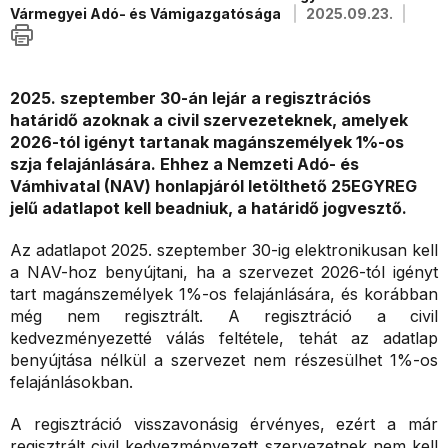
Vármegyei Adó- és Vámigazgatósága
2025.09.23.
2025. szeptember 30-án lejár a regisztrációs
határidő azoknak a civil szervezeteknek, amelyek
2026-tól igényt tartanak magánszemélyek 1%-os
szja felajánlására. Ehhez a Nemzeti Adó- és
Vámhivatal (NAV) honlapjáról letölthető 25EGYREG
jelű adatlapot kell beadniuk, a határidő jogvesztő.
Az adatlapot 2025. szeptember 30-ig elektronikusan kell
a NAV-hoz benyújtani, ha a szervezet 2026-tól igényt
tart magánszemélyek 1%-os felajánlására, és korábban
még nem regisztrált. A regisztráció a civil
kedvezményezetté válás feltétele, tehát az adatlap
benyújtása nélkül a szervezet nem részesülhet 1%-os
felajánlásokban.
A regisztráció visszavonásig érvényes, ezért a már
regisztrált civil kedvezményezett szervezetnek nem kell