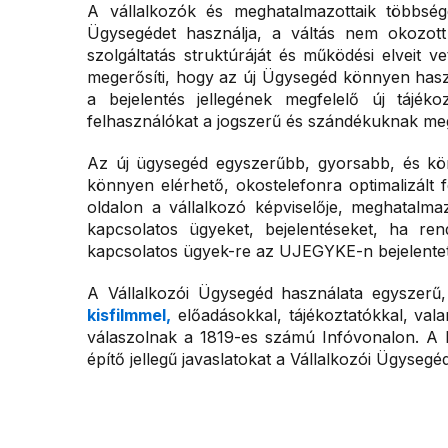
A vállalkozók és meghatalmazottaik többség
Ügysegédet használja, a váltás nem okozott
szolgáltatás struktúráját és működési elveit v
megerősíti, hogy az új Ügysegéd könnyen haszn
a bejelentés jellegének megfelelő új tájékoz
felhasználókat a jogszerű és szándékuknak meg
Az új ügysegéd egyszerűbb, gyorsabb, és kö
könnyen elérhető, okostelefonra optimalizált f
oldalon a vállalkozó képviselője, meghatalmazo
kapcsolatos ügyeket, bejelentéseket, ha rend
kapcsolatos ügyek-re az UJEGYKE-n bejelente
A Vállalkozói Ügysegéd használata egyszerű
kisfilmmel,
előadásokkal, tájékoztatókkal, val
válaszolnak a 1819-es számú Infóvonalon. A 
építő jellegű javaslatokat a Vállalkozói Ügysegé