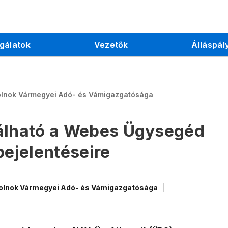
gálatok
Vezetők
Álláspál
olnok Vármegyei Adó- és Vámigazgatósága
nálható a Webes Ügysegéd
bejelentéseire
olnok Vármegyei Adó- és Vámigazgatósága