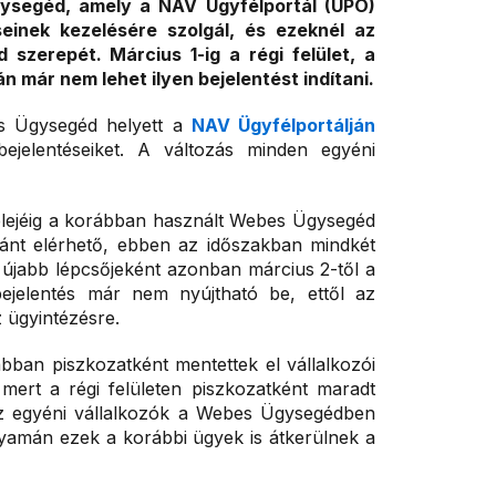
gysegéd, amely a NAV Ügyfélportál (ÜPO)
seinek kezelésére szolgál, és ezeknél az
szerepét. Március 1-ig a régi felület, a
 már nem lehet ilyen bejelentést indítani.
es Ügysegéd helyett a
NAV Ügyfélportálján
ejelentéseiket. A változás minden egyéni
elejéig a korábban használt Webes Ügysegéd
aránt elérhető, ebben az időszakban mindkét
s újabb lépcsőjeként azonban március 2-től a
ejelentés már nem nyújtható be, ettől az
z ügyintézésre.
ban piszkozatként mentettek el vállalkozói
, mert a régi felületen piszkozatként maradt
az egyéni vállalkozók a Webes Ügysegédben
olyamán ezek a korábbi ügyek is átkerülnek a