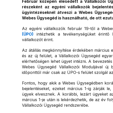
Február közepén élesedett a Vállalkozói Ü
részeként az egyéni vállalkozók bejelenté
ügyintézéseknél átveszi a Webes Ügysegéd 
Webes Ügysegéd is használható, de ott ezután
Az egyéni vállalkozók február 19-től a Web
(ÜPO)
intézhetik a tevékenységüket érintő b
vállalkozót érint.
Az átállás megkönnyítése érdekében március 
és az új felület, a Vállalkozói Ügysegéd egy
elérhetőségen lehet ügyet intézni. A bevezeté
Webes Ügysegéd Vállalkozói Moduljával új b
időponttól már csak az ÜPO-s felület szolgál a
Fontos, hogy akik a Webes Ügysegédben koráb
bejelentéseket, ezeket március 1-ig zárják le
ügyek elvesznek. A korábbi, lezárt ügyeket 
március 1-je után is lekérdezhetik, de az év f
Vállalkozói Ügysegéd rendszerébe.