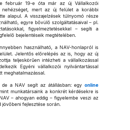
e február 19-e óta már az új Vállalkozói
 nehézséget, mert az új felület a korábbi
ette alapul. A visszajelzések túlnyomó része
álható, egyre bővülő szolgáltatásaival – pl.
tatásokkal, figyelmeztetésekkel – segíti a
felelő bejelentéseik megtételében.
nnyebben használható, a NAV-honlapról is
elület. Jelentős előrelépés az is, hogy az új
ttja teljeskörűen intézheti a vállalkozással
elkezik Egyéni vállalkozói nyilvántartással
tt meghatalmazással.
, de a NAV segít az átállásban: egy
online
amint munkatársaink a konkrét kérdésekre is
NAV – ahogyan eddig – figyelembe veszi az
d jövőbeni fejlesztése során.