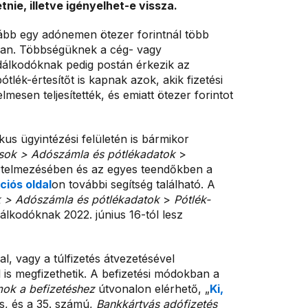
nie, illetve igényelhet-e vissza.
ább egy adónemen ötezer forintnál több
e van. Többségüknek a cég- vagy
dálkodóknak pedig postán érkezik az
tlék-értesítőt is kapnak azok, akik fizetési
mesen teljesítették, és emiatt ötezer forintot
us ügyintézési felületén is bármikor
ások > Adószámla és pótlékadatok
>
rtelmezésében és az egyes teendőkben a
iós oldal
on további segítség található. A
k > Adószámla és pótlékadatok
>
Pótlék-
álkodóknak 2022. június 16-tól lesz
l, vagy a túlfizetés átvezetésével
is megfizethetik. A befizetési módokban a
mok
a befizetéshez
útvonalon elérhető, „
Ki,
ás, és a 35. számú,
Bankkártyás adófizetés