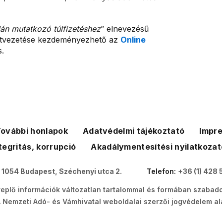
án mutatkozó túlfizetéshez
” elnevezésű
a átvezetése kezdeményezhető az
Online
.
ovábbi honlapok
Adatvédelmi tájékoztató
Impr
tegritás, korrupció
Akadálymentesítési nyilatkozat
:
1054 Budapest, Széchenyi utca 2.
Telefon:
+36 (1) 428 
eplő információk változatlan tartalommal és formában szabado
Nemzeti Adó- és Vámhivatal weboldalai szerzői jogvédelem ala