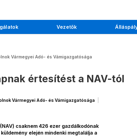
gálatok
Vezetők
Álláspál
olnok Vármegyei Adó- és Vámigazgatósága
nak értesítést a NAV-tól
olnok Vármegyei Adó- és Vámigazgatósága
l (NAV) csaknem 426 ezer gazdálkodónak
 küldemény elején mindenki megtalálja a