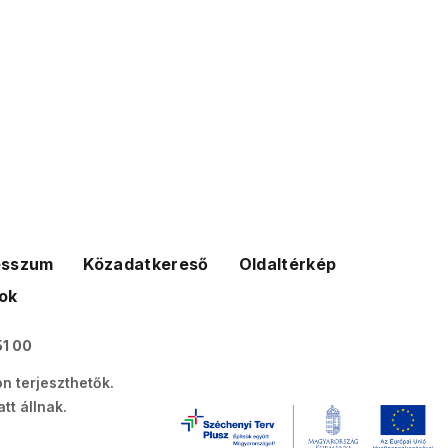
esszum
Közadatkereső
Oldaltérkép
ok
51 00
n terjeszthetők.
tt állnak.