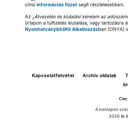
című
információs füzet
segít részletesebben.
Az „
Átvezetés és kiutalási kérelem az adószáml
űrlapon a túlfizetés kiutalása, vagy tartozásr
Nyomtatványkitöltő Alkalmazás
ban (ONYA) is
Kapcsolatfelvétel
Archív oldalak
T
In
Cím
A honlapon szer
2026 © A 