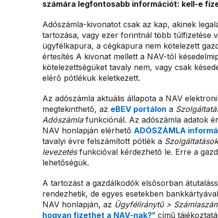
számára legfontosabb információt: kell-e fizet
Adószámla-kivonatot csak az kap, akinek legal
tartozása, vagy ezer forintnál több túlfizetés
ügyfélkapura, a cégkapura nem kötelezett gaz
értesítés A kivonat mellett a NAV-tól késedelmipó
kötelezettségüket tavaly nem, vagy csak késedel
elérő pótlékuk keletkezett.
Az adószámla aktuális állapota a NAV elektronik
megtekinthető, az
eBEV portálon
a
Szolgáltat
Adószámla
funkciónál. Az adószámla adatok é
NAV honlapján elérhető
ADÓSZÁMLA informác
tavalyi évre felszámított pótlék a
Szolgáltatáso
levezetés
funkcióval kérdezhető le. Erre a gazd
lehetőségük.
A tartozást a gazdálkodók elsősorban átutalássa
rendezhetik, de egyes esetekben bankkártyával 
NAV honlapján, az
Ügyféliránytű
> Számlaszá
hogyan fizethet a NAV-nak?
” című tájékoztat