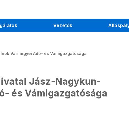
gálatok
Vezetők
Álláspál
olnok Vármegyei Adó- és Vámigazgatósága
ivatal Jász-Nagykun-
ó- és Vámigazgatósága