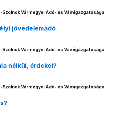
n-Szolnok Vármegyei Adó- és Vámigazgatósága
mélyi jövedelemadó
n-Szolnok Vármegyei Adó- és Vámigazgatósága
a nélkül, érdekel?
n-Szolnok Vármegyei Adó- és Vámigazgatósága
ás?