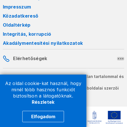
Impresszum
Közadatkereső
Oldaltérkép
Integritás, korrupció
Akadálymentesítési nyilatkozatok
Elérhetőségek
A honlapon szereplő információk változatlan tartalommal és
formában szabadon terjeszthetők.
Az oldal cookie-kat használ, hogy
2026 © A Nemzeti Adó- és Vámhivatal weboldalai szerzői
minél több hasznos funkciót
jogvédelem alatt állnak.
biztosítson a látogatóknak.
Részletek
Elfogadom