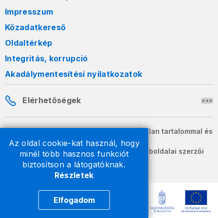
Impresszum
Közadatkereső
Oldaltérkép
Integritás, korrupció
Akadálymentesítési nyilatkozatok
Elérhetőségek
A honlapon szereplő információk változatlan tartalommal és
formában szabadon terjeszthetők.
Az oldal cookie-kat használ, hogy
2026 © A Nemzeti Adó- és Vámhivatal weboldalai szerzői
minél több hasznos funkciót
jogvédelem alatt állnak.
biztosítson a látogatóknak.
Részletek
Elfogadom