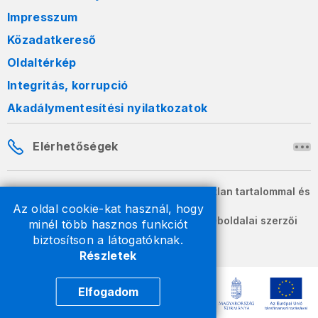
Impresszum
Közadatkereső
Oldaltérkép
Integritás, korrupció
Akadálymentesítési nyilatkozatok
Elérhetőségek
A honlapon szereplő információk változatlan tartalommal és
formában szabadon terjeszthetők.
Az oldal cookie-kat használ, hogy
2026 © A Nemzeti Adó- és Vámhivatal weboldalai szerzői
minél több hasznos funkciót
jogvédelem alatt állnak.
biztosítson a látogatóknak.
Részletek
Elfogadom