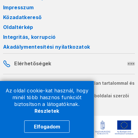
Impresszum
Közadatkereső
Oldaltérkép
Integritás, korrupció
Akadálymentesítési nyilatkozatok
Elérhetőségek
A honlapon szereplő információk változatlan tartalommal és
formában szabadon terjeszthetők.
Az oldal cookie-kat használ, hogy
2026 © A Nemzeti Adó- és Vámhivatal weboldalai szerzői
minél több hasznos funkciót
jogvédelem alatt állnak.
biztosítson a látogatóknak.
Részletek
Elfogadom