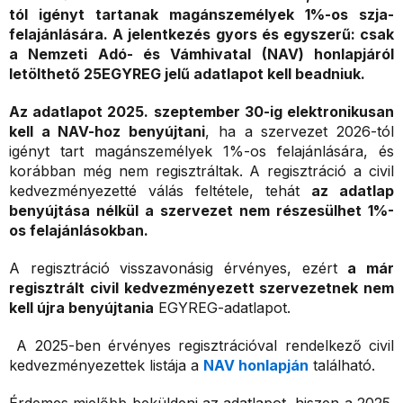
tól igényt tartanak magánszemélyek 1%-os szja-
felajánlására. A jelentkezés gyors és egyszerű: csak
a Nemzeti Adó- és Vámhivatal (NAV) honlapjáról
letölthető 25EGYREG jelű adatlapot kell beadniuk.
Az adatlapot 2025. szeptember 30-ig elektronikusan
kell a NAV-hoz benyújtani
, ha a szervezet 2026-tól
igényt tart magánszemélyek 1%-os felajánlására, és
korábban még nem regisztráltak. A regisztráció a civil
kedvezményezetté válás feltétele, tehát
az adatlap
benyújtása nélkül a szervezet nem részesülhet 1
%-
os felajánlásokban.
A regisztráció visszavonásig érvényes, ezért
a már
regisztrált civil kedvezményezett szervezetnek nem
kell újra benyújtania
EGYREG-adatlapot.
A 2025-ben érvényes regisztrációval rendelkező civil
kedvezményezettek listája a
NAV honlapján
található.