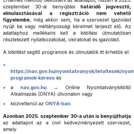
Érdemes mielőbb beküldeni az adatlapot, hiszen a 2025.
szeptember 30-ai benyújtási
határidő jogvesztő
,
elmulasztásával a regisztráció nem vehető
figyelembe
, még akkor sem, ha a szervezet igazolást
nyújt be vagy méltányossági kérelmet terjeszt elő. Az
adatlaphoz mellékelni kell a kitöltési útmutatóban
részletezett nyilatkozatokat, okiratokat és igazolást.
A kitöltést segítő programok és útmutatók itt érhetők el:
https://nav.gov.hu/nyomtatvanyok/letoltesek/nyom
programok-kereso
és
a
nav.gov.hu
→ Online Nyomtatványkitöltő
Alkalmazás (ONYA) útvonalon vagy
közvetlenül az
ONYA-ban
.
Azonban 2025. szeptember 30-a után is benyújthatja
az adatlapot az a civil kedvezményezett szervezet,
amely