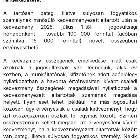
rendelkezésére.
A tartósan beteg, illetve súlyosan fogyatékos
személynek minősülő kedvezményezett eltartott után a
kedvezmény 2025. július 1-től – jogosultsági
hónaponként – további 100 000 forinttal (adóban
számítva 15 000 forinttal) növelt összegben
érvényesíthető.
A kedvezmény összegének emelkedése miatt csak
azoknak a jogosultaknak van teendőjük, akik év
közben, a munkáltatónak, kifizetőnek adott adóelőleg-
nyilatkozatban a havonta érvényesíteni kívánt családi
kedvezmény összegének megadásával nyilatkoztak a
kedvezményezett eltartottak számának megadása
helyett. Ilyen eset lehet, például, ha más jogosulttal
közösen úgy érvényesítik a családi kedvezményt, hogy
azt összegszerűen osztják fel egymás között. Szintén
összegszerűen kellett megadni az érvényesíteni kívánt
kedvezményt, ha a kedvezményezett eltartottak között
van beteg, illetve súlyosan fogyatékos személy. Nekik