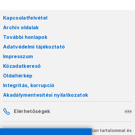
Kapcsolatfelvétel
Archív oldalak
További honlapok
Adatvédelmi tájékoztató
Impresszum
Közadatkereső
Oldaltérkép
Integritás, korrupció
Akadálymentesítési nyilatkozatok
Elérhetőségek
A honlapon szereplő információk változatlan tartalommal és