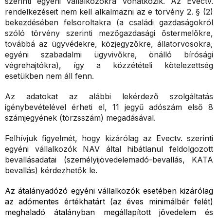
szerinti egyéni vállalkozókra vonatkozik. Az Evectv.
rendelkezéseit nem kell alkalmazni az e törvény 2. § (2)
bekezdésében felsoroltakra (a családi gazdaságokról
szóló törvény szerinti mezőgazdasági őstermelőkre,
továbbá az ügyvédekre, közjegyzőkre, állatorvosokra,
egyéni szabadalmi ügyvivőkre, önálló bírósági
végrehajtókra), így a közzétételi kötelezettség
esetükben nem áll fenn.
Az adatokat az alábbi lekérdező szolgáltatás
igénybevételével érheti el, 11 jegyű adószám első 8
számjegyének (törzsszám) megadásával.
Felhívjuk figyelmét, hogy kizárólag az Evectv. szerinti
egyéni vállalkozók NAV által hibátlanul feldolgozott
bevallásadatai (személyijövedelemadó-bevallás, KATA
bevallás) kérdezhetők le.
Az átalányadózó egyéni vállalkozók esetében kizárólag
az adómentes értékhatárt (az éves minimálbér felét)
meghaladó átalányban megállapított jövedelem és