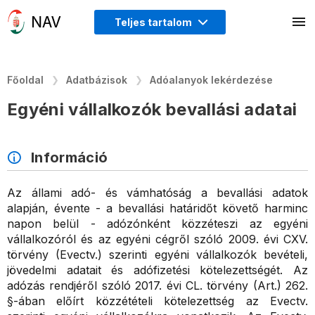
Teljes tartalom
Főoldal
Adatbázisok
Adóalanyok lekérdezése
Egyéni vállalkozók bevallási adatai
Információ
Az állami adó- és vámhatóság a bevallási adatok
alapján, évente - a bevallási határidőt követő harminc
napon belül - adózónként közzéteszi az egyéni
vállalkozóról és az egyéni cégről szóló 2009. évi CXV.
törvény (Evectv.) szerinti egyéni vállalkozók bevételi,
jövedelmi adatait és adófizetési kötelezettségét. Az
adózás rendjéről szóló 2017. évi CL. törvény (Art.) 262.
§-ában előírt közzétételi kötelezettség az Evectv.