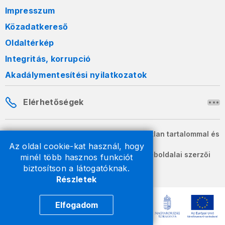
Impresszum
Közadatkereső
Oldaltérkép
Integritás, korrupció
Akadálymentesítési nyilatkozatok
Elérhetőségek
A honlapon szereplő információk változatlan tartalommal és
formában szabadon terjeszthetők.
Az oldal cookie-kat használ, hogy
2026 © A Nemzeti Adó- és Vámhivatal weboldalai szerzői
minél több hasznos funkciót
jogvédelem alatt állnak.
biztosítson a látogatóknak.
Részletek
Elfogadom