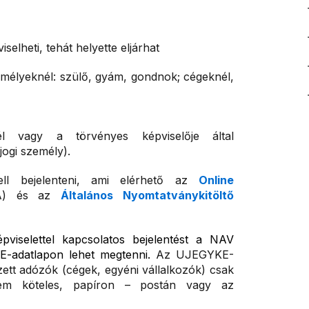
elheti, tehát helyette eljárhat
mélyeknél: szülő, gyám, gondnok; cégeknél,
 vagy a törvényes képviselője által
ogi személy).
l bejelenteni, ami elérhető az
Online
) és az
Általános Nyomtatványkitöltő
pviselettel kapcsolatos bejelentést a NAV
E-adatlapon lehet megtenni.
Az UJEGYKE-
zett adózók (cégek, egyéni vállalkozók) csak
 nem köteles, papíron – postán vagy az