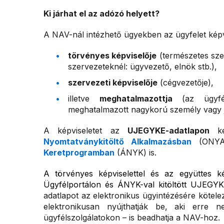
Ki járhat el az adózó helyett?
A NAV-nál intézhető ügyekben az ügyfelet képvis
törvényes képviselője
(természetes sze
szervezeteknél: ügyvezető, elnök stb.),
szervezeti képviselője
(cégvezetője),
illetve
meghatalmazottja
(az ügyfél
meghatalmazott nagykorú személy vagy j
A képviseletet az
UJEGYKE-adatlapon
kel
Nyomtatványkitöltő Alkalmazásban
(ONYA
Keretprogramban
(ÁNYK) is.
A törvényes képviselettel és az együttes ké
Ügyfélportálon és ÁNYK-val kitöltött UJEGYK
adatlapot az elektronikus ügyintézésére kötele
elektronikusan nyújthatják be, aki erre
ügyfélszolgálatokon – is beadhatja a NAV-hoz
.