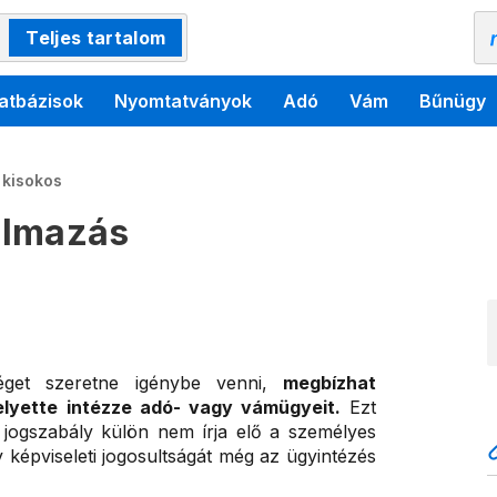
Teljes tartalom
atbázisok
Nyomtatványok
Adó
Vám
Bűnügy
 kisokos
almazás
éget szeretne igénybe venni,
megbízhat
lyette intézze adó- vagy vámügyeit.
Ezt
jogszabály külön nem írja elő a személyes
ly képviseleti jogosultságát még az ügyintézés