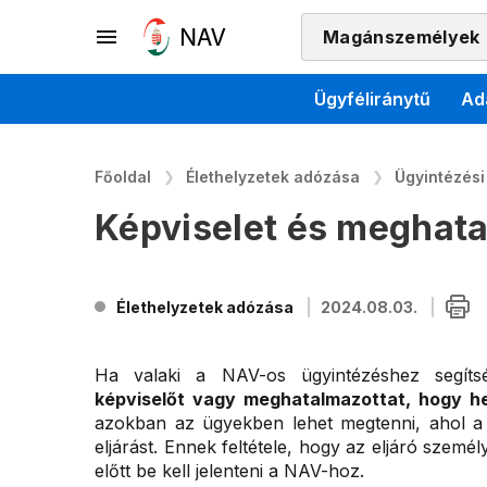
Magánszemélyek
Ügyféliránytű
Ad
Főoldal
Élethelyzetek adózása
Ügyintézési
Képviselet és meghat
Élethelyzetek adózása
2024.08.03.
Ha valaki a NAV-os ügyintézéshez segíts
képviselőt vagy meghatalmazottat, hogy he
azokban az ügyekben lehet megtenni, ahol a 
eljárást. Ennek feltétele, hogy az eljáró szemé
előtt be kell jelenteni a NAV-hoz.