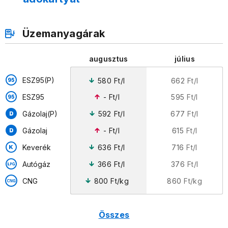
Üzemanyagárak
augusztus
július
ESZ95(P)
580
Ft/l
662
Ft/l
ESZ95
-
Ft/l
595
Ft/l
Gázolaj(P)
592
Ft/l
677
Ft/l
Gázolaj
-
Ft/l
615
Ft/l
Keverék
636
Ft/l
716
Ft/l
Autógáz
366
Ft/l
376
Ft/l
800
Ft/kg
860
Ft/kg
CNG
Összes