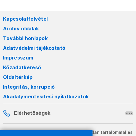
Kapcsolatfelvétel
Archív oldalak
További honlapok
Adatvédelmi tájékoztató
Impresszum
Közadatkereső
Oldaltérkép
Integritás, korrupció
Akadálymentesítési nyilatkozatok
Elérhetőségek
A honlapon szereplő információk változatlan tartalommal és