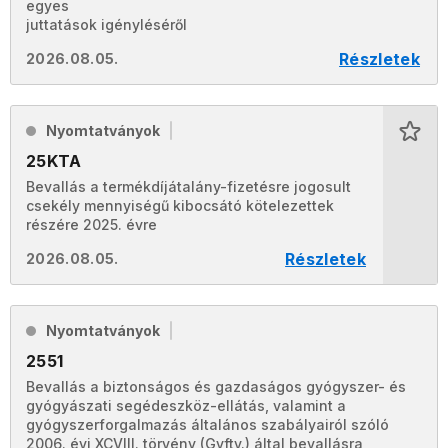
egyes
juttatások igényléséről
Részletek
2026.08.05.
Nyomtatványok
25KTA
Bevallás a termékdíjátalány-fizetésre jogosult
csekély mennyiségű kibocsátó kötelezettek
részére 2025. évre
Részletek
2026.08.05.
Nyomtatványok
2551
Bevallás a biztonságos és gazdaságos gyógyszer- és
gyógyászati segédeszköz-ellátás, valamint a
gyógyszerforgalmazás általános szabályairól szóló
2006. évi XCVIII. törvény (Gyftv.) által bevallásra