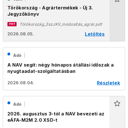
Törökország - Agrártermékek - Új 3.
Jegyzőkönyv
Törökország_3szJKV_módosítás_agrár.pdf
PDF
Letöltés
2026.08.05.
Adó
A NAV segít: négy hónapos átállási időszak a
nyugtaadat-szolgáltatásban
Részletek
2026.08.04.
Adó
2026. augusztus 3-tól a NAV bevezeti az
eÁFA-M2M 2.0 XSD-t